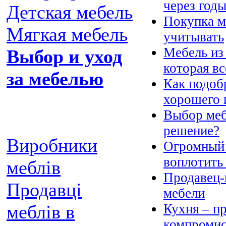
через год
Детская мебель
Покупка м
Мягкая мебель
учитывать
Мебель из 
Выбор и уход
которая вс
за мебелью
Как подоб
хорошего 
Выбор меб
решение?
Виробники
Огромный 
воплотить
меблів
Продавец-
Продавці
мебели
Кухня – пр
меблів в
компромис