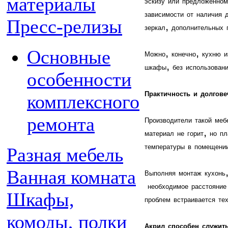
материалы
эскизу
или
предложенном
зависимости
от
наличия
Пресс-релизы
,
зеркал
дополнительных
,
,
Основные
Можно
конечно
кухню
и
,
шкафы
без
использован
особенности
Практичность
и
долгове
комплексного
ремонта
Производители
такой
меб
,
материал
не
горит
но
пл
температуры
в
помещени
Разная мебель
Ванная комната
Выполняя
монтаж
кухонь
необходимое
расстояние
Шкафы,
проблем
встраивается
те
комоды, полки
Акрил
способен
служит