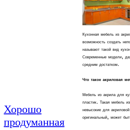
Кухонная
мебель
из
акри
возможность
создать
неп
называют
такой
вид
кухо
,
Современные
модели
да
.
средним
достатком
Что
такое
акриловая
ме
Мебель
из
акрила
для
ку
.
пластик
Такая
мебель
и
Хорошо
невысокие
для
акриловой
,
оригинальный
может
быт
продуманная