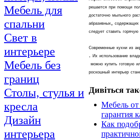
Мебель для
решается
при
помощи
по
достаточно
мыльного
рас
спальни
,
абразивных
содержащих
следует
ставить
горячую
Свет в
интерьере
Современные
кухни
из
ак
.
Их
использование
влад
Мебель без
можно
купить
готовую
и
роскошный
интерьер
стан
границ
Дивіться так
Столы, стулья и
кресла
Мебель от
гарантия к
Дизайн
Как подобр
интерьера
практично