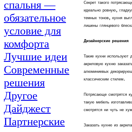
спальня —
Секрет
такого
потрясающ
,
идеально
ровную
гладк
обязательное
,
темных
тонов
кухня
выг
лишены
глянцевого
блеск
условие для
комфорта
Дизайнерские
решения
Лучшие идеи
Такие
кухни
используют
акриловую
кухню
заказат
Современные
алюминиевых
декорирую
.
решения
классическим
стилем
Другое
Потрясающе
смотрятся
к
такую
мебель
изготавлив
Дайджест
смотрятся
ни
чуть
не
ху
Партнерские
Заказать
кухню
из
акрила