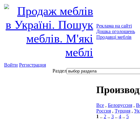
Реклама на сайті
Дошка оголошень
Продавці меблів
Войти
Регистрация
Раздел
Производ
Все
,
Белоруссия
,
В
Россия
,
Турция
,
Ук
1
..
2
..
3
..
4
..
5