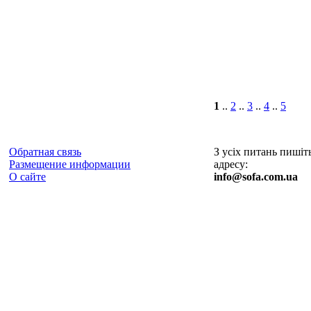
1
..
2
..
3
..
4
..
5
Обратная связь
З усіх питань пишіт
Размещение информации
адресу:
О сайте
info@sofa.com.ua