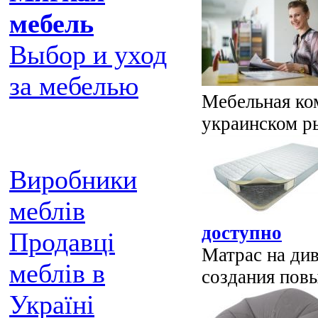
мебель
Выбор и уход
за мебелью
Мебельная ком
украинском ры
Виробники
меблів
доступно
Продавці
Матрас на див
меблів в
создания пов
Україні