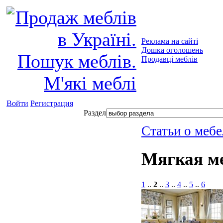
Реклама на сайті
Дошка оголошень
Продавці меблів
Войти
Регистрация
Раздел
Статьи о мебе
Мягкая м
1
..
2
..
3
..
4
..
5
..
6