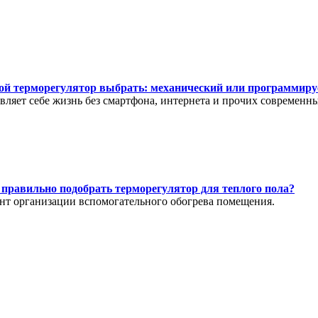
ой терморегулятор выбрать: механический или программир
вляет себе жизнь без смартфона, интернета и прочих современны
 правильно подобрать терморегулятор для теплого пола?
нт организации вспомогательного обогрева помещения.