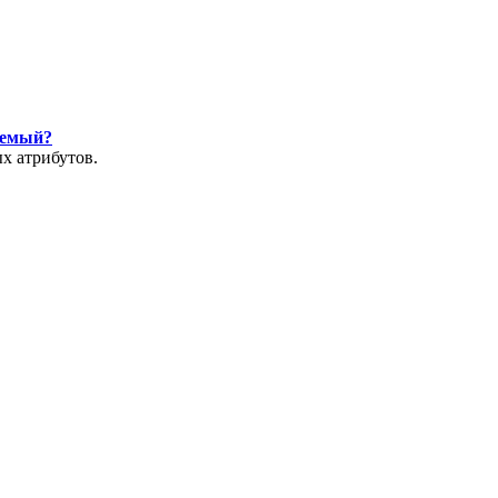
уемый?
х атрибутов.