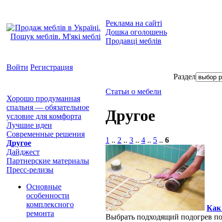
Реклама на сайті
Дошка оголошень
Продавці меблів
Войти
Регистрация
Раздел
Статьи о мебели
Хорошо продуманная
спальня — обязательное
Другое
условие для комфорта
Лучшие идеи
Современные решения
1
..
2
..
3
..
4
..
5
..
6
Другое
Дайджест
Партнерские материалы
Пресс-релизы
Основные
особенности
комплексного
Как
ремонта
Выбрать подходящий подогрев по