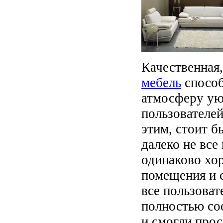
Качественная,
мебель
способ
атмосферу ую
пользователе
этим, стоит б
далеко не все
одинаково хо
помещения и 
все пользова
полностью со
и смогли про