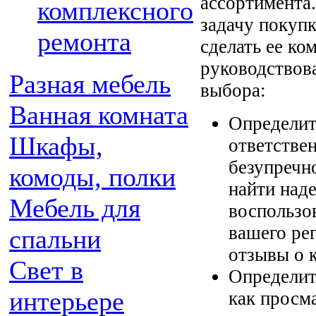
ассортимента
комплексного
задачу покуп
ремонта
сделать ее ко
руководствов
Разная мебель
выбора:
Ванная комната
Определит
Шкафы,
ответстве
безупречн
комоды, полки
найти над
Мебель для
воспользо
вашего ре
спальни
отзывы о 
Свет в
Определите
интерьере
как просма