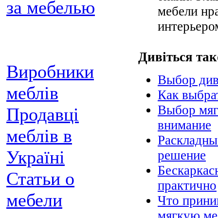
за мебелью
мебели нра
интерьеро
Дивіться так
Виробники
Выбор див
меблів
Как выбра
Выбор мяг
Продавці
внимание
меблів в
Раскладны
Україні
решение
Бескаркас
Статьи о
практично
мебели
Что прини
мягкую ме