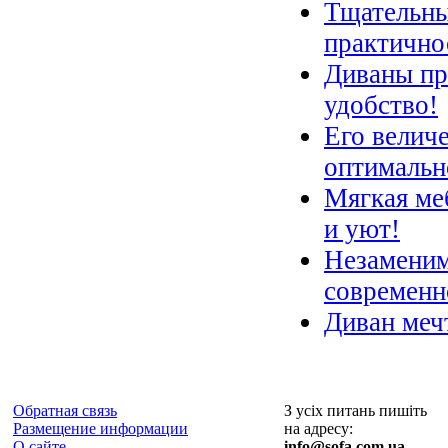
Тщательны
практично
Диваны пр
удобство!
Его велич
оптимальн
Мягкая ме
и уют!
Незаменим
современн
Диван меч
Обратная связь
З усіх питань пишіть
Размещение информации
на адресу:
О сайте
info@sofa.com.ua