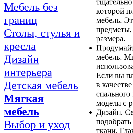
тщательно
Мебель без
которой п
границ
мебель. Э
предметы,
Столы, стулья и
размера.
кресла
Продумайт
мебель. М
Дизайн
использова
интерьера
Если вы п
Детская мебель
в качестве
спального
Мягкая
модели с 
мебель
Дизайн. С
подобрать
Выбор и уход
ткани. Гл