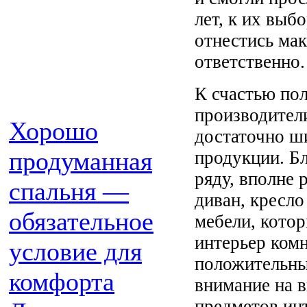
лет, к их выб
отнестись ма
ответственно.
К счастью по
производител
Хорошо
достаточно ш
продуманная
продукции. Б
ряду, вполне 
спальня —
диван, кресло
обязательное
мебели, кото
интерьер комн
условие для
положительны
комфорта
внимание на 
предметов инт