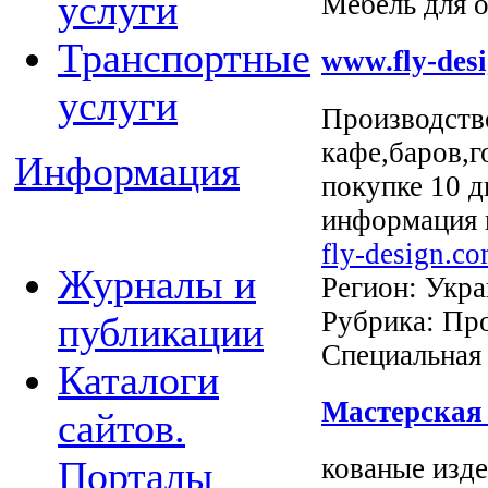
услуги
Мебель для 
Транспортные
www.fly-des
услуги
Производств
кафе,баров,г
Информация
покупке 10 
информация н
fly-design.c
Журналы и
Регион: Укра
Рубрика: Про
публикации
Специальная
Каталоги
Мастерская
сайтов.
кованые изде
Порталы