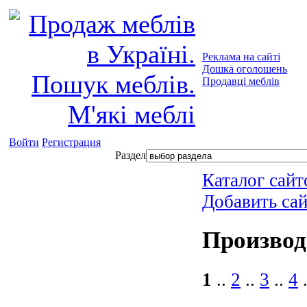
Реклама на сайті
Дошка оголошень
Продавці меблів
Войти
Регистрация
Раздел
Каталог сайт
Добавить са
Производ
1
..
2
..
3
..
4
.