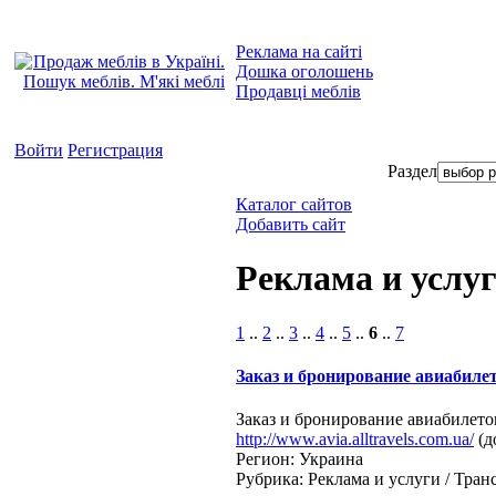
Реклама на сайті
Дошка оголошень
Продавці меблів
Войти
Регистрация
Раздел
Каталог сайтов
Добавить сайт
Реклама и услу
1
..
2
..
3
..
4
..
5
..
6
..
7
Заказ и бронирование авиабиле
Заказ и бронирование авиабилето
http://www.avia.alltravels.com.ua/
(д
Регион: Украина
Рубрика: Реклама и услуги / Тра