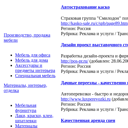
Автострахование каско
Страховая группа "Смилодон" по
http://kasko-sale.ru/c/spb/page89.htm
Регион: Россия
Рубрика: Реклама и услуги / Тра
Производство, продажа
мебели
Дизайн проект выставочного ст
Мебель для офиса
Разработка дизайн-проекта и фир
Мебель для дома
http://pos-pr.ru/
(добавлен: 28.06.20
Аксессуары и
Регион: Россия
предметы интерьера
Рубрика: Реклама и услуги / Рек
Специальная мебель
Дачные переезды - качественно 
Материалы, интерьер,
отделка
Автоперевозки - быстро и недоро
http://www.luxperevozki.ru
(добавле
Регион: Россия
Мебельная
Рубрика: Реклама и услуги / Тра
фурнитура
Лаки, краски, клеи,
Качественная аренда сцен
шпатлевки
Материалы