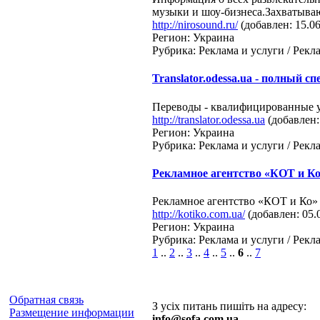
музыки и шоу-бизнеса.Захватыва
http://nirosound.ru/
(добавлен: 15.06
Регион: Украина
Рубрика: Реклама и услуги / Рек
Translator.odessa.ua - полный сп
Переводы - квалифицированные усл
http://translator.odessa.ua
(добавлен:
Регион: Украина
Рубрика: Реклама и услуги / Рек
Рекламное агентство «КОТ и К
Рекламное агентство «КОТ и Ко»
http://kotiko.com.ua/
(добавлен: 05.
Регион: Украина
Рубрика: Реклама и услуги / Рек
1
..
2
..
3
..
4
..
5
..
6
..
7
Обратная связь
З усіх питань пишіть на адресу:
Размещение информации
info@sofa.com.ua