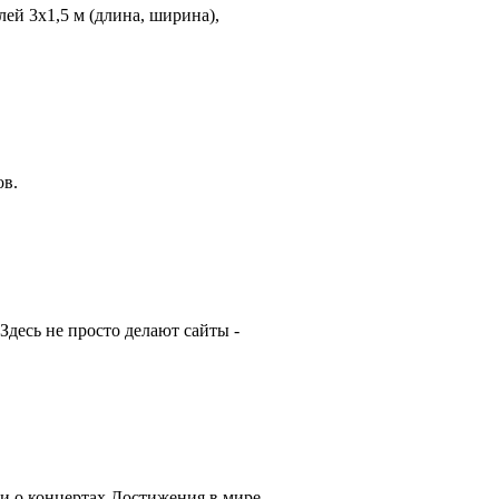
ей 3х1,5 м (длина, ширина),
ов.
десь не просто делают сайты -
и о концертах.Достижения в мире