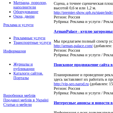
Матрацы, поролон,
Сцена, а точнее сценическая площ
наполнители
высотой 0,6 м или 1,2 м.
Оборудование
http://premier-show.spb.ru/stage/ind
Окна, двери
Регион: Россия
Рубрика: Реклама и услуги / Рек
Реклама и услуги
ArmanPalace - куплю загородны
Рекламные услуги
Мы предлагаем полный спектр ус
Транспортные услуги
http://arman-palace.com/
(добавлен: 
Регион: Россия
Информация
Рубрика: Реклама и услуги / Рек
Журналы и
Поисковое продвижение сайта в
публикации
Каталоги сайтов.
Планирование и проведение рекла
Порталы
здесь заставляют их работать и п
http://vip-seo.narod.ru
(добавлен: 15
Регион: Россия
Рубрика: Реклама и услуги / Рек
Виробники меблів
Продавці меблів в Україні
Интересные анонсы и новости 
Статьи о мебели
Информация о всех развлекательн