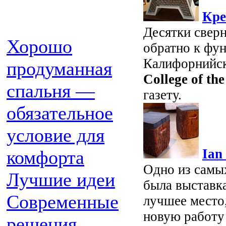
Кре
Десятки сверн
Хорошо
обратно к фу
Калифорнийск
продуманная
College of the
спальня —
газету.
обязательное
условие для
Ian
комфорта
Одно из самы
Лучшие идеи
была выставк
Современные
лучшее место
новую работу
решения