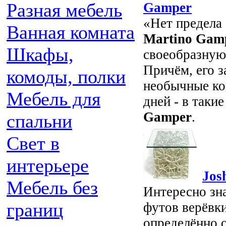
Разная мебель
Gamper
«Нет предела 
Ванная комната
Martino Gam
Шкафы,
своеобразную
Причём, его з
комоды, полки
необычные кон
Мебель для
дней - в таки
Gamper
.
спальни
Свет в
интерьере
Jos
Мебель без
Интересно зна
границ
футов верёвк
определённо о