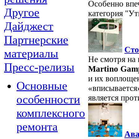
Особенно впе
Другое
категория "Ут
Дайджест
Партнерские
Сто
материалы
Не смотря на
Пресс-релизы
Martino Gam
и их воплощен
Основные
«вписывается»
особенности
является про
комплексного
ремонта
Ава