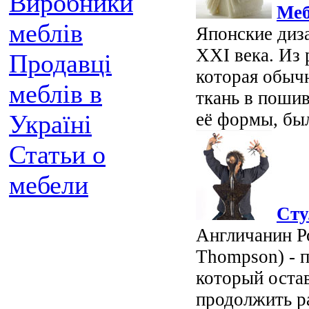
Виробники
Меб
меблів
Японские ди
XXI века. Из 
Продавці
которая обычн
меблів в
ткань в поши
её формы, был
Україні
Статьи о
мебели
Cту
Англичанин Р
Thompson) - 
который оста
продолжить р