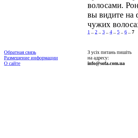
волосами. Рон
вы видите на 
чужих волосах
1
..
2
..
3
..
4
..
5
..
6
..
7
Обратная связь
З усіх питань пишіть
Размещение информации
на адресу:
О сайте
info@sofa.com.ua