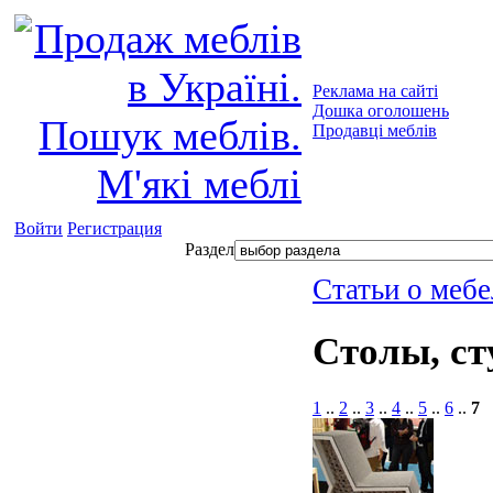
Реклама на сайті
Дошка оголошень
Продавці меблів
Войти
Регистрация
Раздел
Статьи о мебе
Столы, ст
1
..
2
..
3
..
4
..
5
..
6
..
7