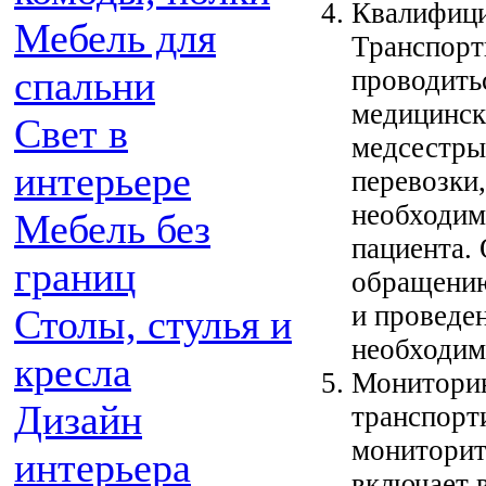
Квалифици
Мебель для
Транспорт
спальни
проводить
медицинск
Свет в
медсестры
интерьере
перевозки
необходим
Мебель без
пациента.
границ
обращению
и проведе
Столы, стулья и
необходим
кресла
Мониторин
Дизайн
транспорт
мониторит
интерьера
включает в