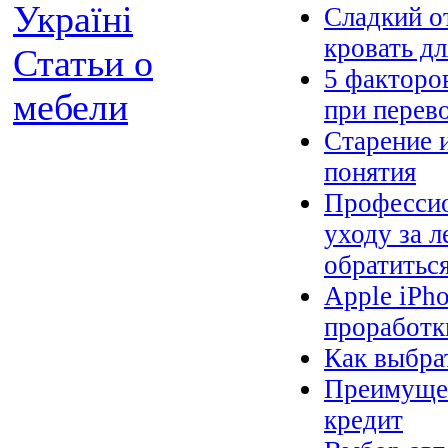
Україні
Сладкий о
кровать д
Статьи о
5 факторо
мебели
при перев
Старение 
понятия
Профессио
уходу за 
обратитьс
Apple iPh
проработк
Как выбра
Преимущес
кредит