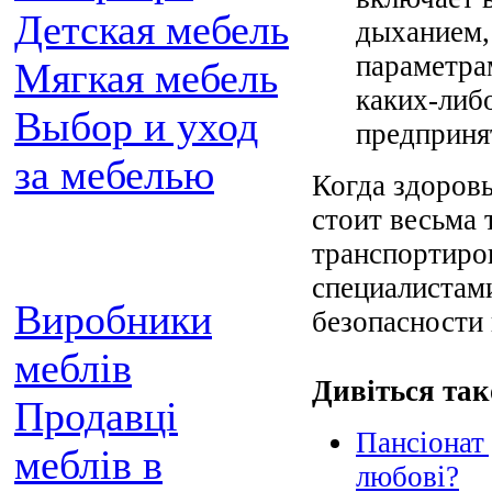
Детская мебель
дыханием,
параметра
Мягкая мебель
каких-либ
Выбор и уход
предприня
за мебелью
Когда здоровь
стоит весьма 
транспортиро
специалистами
Виробники
безопасности
меблів
Дивіться так
Продавці
Пансіонат 
меблів в
любові?