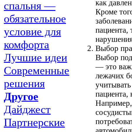
как давлен
спальня —
Кроме тог
обязательное
заболеван
условие для
пациента, 
нарушения
комфорта
Выбор пра
Лучшие идеи
Выбор под
— это важ
Современные
лежачих б
решения
учитывать
пациента,
Другое
Например,
Дайджест
сосудисты
Партнерские
потребова
автомобил