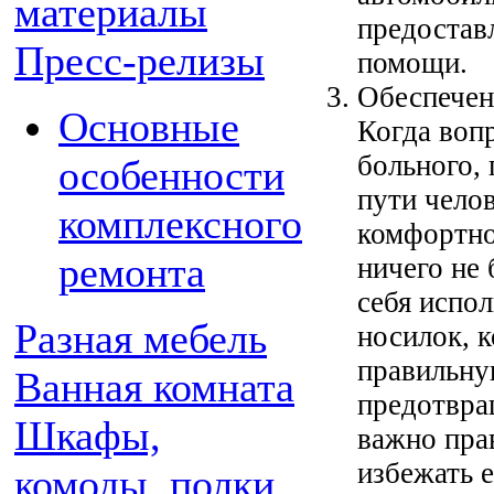
материалы
предостав
Пресс-релизы
помощи.
Обеспечен
Основные
Когда вопр
больного, 
особенности
пути чело
комплексного
комфортно
ремонта
ничего не 
себя испо
Разная мебель
носилок, 
правильну
Ванная комната
предотвра
Шкафы,
важно пра
избежать 
комоды, полки