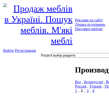
Реклама на сайті
Дошка оголошень
Продавці меблів
Войти
Регистрация
Раздел
Производ
Все
,
Белоруссия
,
В
Россия
,
Турция
,
Ук
1
..
2
..
3
..
4