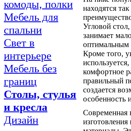
комоды, полки
находятся та
Мебель для
преимущество
Угловой стол,
спальни
занимает мало
Свет в
оптимальным 
Кроме того, у
интерьере
используется, 
Мебель без
комфортное ра
границ
правильный по
создается во
Столы, стулья
особенность и
и кресла
Современная 
Дизайн
изготовления
материалы. Эт