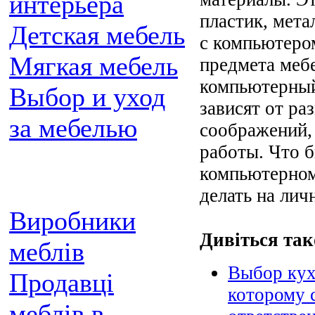
интерьера
пластик, мета
Детская мебель
с компьютеро
Мягкая мебель
предмета меб
компьютерный
Выбор и уход
зависят от р
за мебелью
соображений,
работы. Что б
компьютерном
делать на лич
Виробники
Дивіться так
меблів
Выбор кух
Продавці
которому 
меблів в