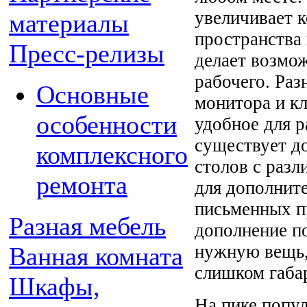
увеличивает 
материалы
пространства 
Пресс-релизы
делает возмож
рабочего. Раз
Основные
монитора и к
особенности
удобное для 
существует д
комплексного
столов с раз
ремонта
для дополнит
письменных п
Разная мебель
дополнение п
нужную вещь, 
Ванная комната
слишком габа
Шкафы,
На пике попу